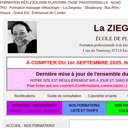
FORMATION RÉFLEXOLOGIE PLANTAIRE THAÏE TRADITIONNELLE - NUAD
TAO - Formation massage réflexologie – La Ziegelau - Strasbourg - Bas-Rhin -
Alsace - Grand Est - Emmanuel de Cointet
La ZIE
ÉCOLE DE PL
Formation professionnelle et de lois
1 rue du Tramway, 67114 Esc
A COMPTER DU 1er SEPTEMBRE 2025, 
Dernière mise à jour de l'ensemble du 
NOTRE SITE EST RÉGULIÈREMENT MIS À JOUR ET, SANS IND
Pour éviter que nos courriels (Confirmations, convocations..
Rectifications
Guide de consultation
Calendrier et tarifs
INITIATION - DECOUVERTE
NOS FORMATIONS
NOS FO
PROMO : 4 journées différentes
LISTE ET TARIFS
CALE
ACCUEIL - NOS FORMATIONS