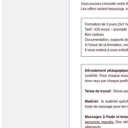
Vous pouvez consulter notre fi
Les offres varient beaucoup, n
Formation de 3 jours (3x7 
Tarif : 420 euros – acompt
Bon cadeau
Documentation, supports de c
A l’issue de la formation, 
Il vous restera à vous entr
Déroulement pédagogiqu
contrôle. Pour chaque nouve
donc reçu par chaque partic
Tenue de travail
: Tenue pa
Matériel
: le matériel spéci
huile de massage pour les m
Massages à l’huile et te
personne massée.
Des stri
vêtements.