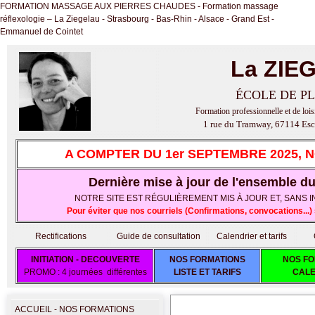
FORMATION MASSAGE AUX PIERRES CHAUDES - Formation massage
réflexologie – La Ziegelau - Strasbourg - Bas-Rhin - Alsace - Grand Est -
Emmanuel de Cointet
La ZIE
ÉCOLE DE PL
Formation professionnelle et de lois
1 rue du Tramway, 67114 Esc
A COMPTER DU 1er SEPTEMBRE 2025, 
Dernière mise à jour de l'ensemble du 
NOTRE SITE EST RÉGULIÈREMENT MIS À JOUR ET, SANS IND
Pour éviter que nos courriels (Confirmations, convocations..
Rectifications
Guide de consultation
Calendrier et tarifs
INITIATION - DECOUVERTE
NOS FORMATIONS
NOS FO
PROMO : 4 journées différentes
LISTE ET TARIFS
CALE
ACCUEIL - NOS FORMATIONS