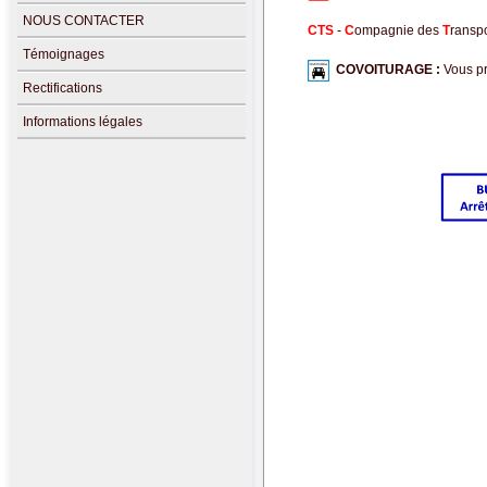
NOUS CONTACTER
CTS
-
C
ompagnie des
T
ransp
Témoignages
COVOITURAGE :
Vous pr
Rectifications
Informations légales