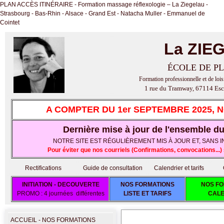
PLAN ACCÈS ITINÉRAIRE - Formation massage réflexologie – La Ziegelau -
Strasbourg - Bas-Rhin - Alsace - Grand Est - Natacha Muller - Emmanuel de
Cointet
La ZIE
ÉCOLE DE PL
Formation professionnelle et de lois
1 rue du Tramway, 67114 Esc
A COMPTER DU 1er SEPTEMBRE 2025, 
Dernière mise à jour de l'ensemble du 
NOTRE SITE EST RÉGULIÈREMENT MIS À JOUR ET, SANS IND
Pour éviter que nos courriels (Confirmations, convocations..
Rectifications
Guide de consultation
Calendrier et tarifs
INITIATION - DECOUVERTE
NOS FORMATIONS
NOS FO
PROMO : 4 journées différentes
LISTE ET TARIFS
CALE
ACCUEIL - NOS FORMATIONS