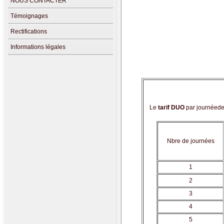
NOUS CONTACTER
Témoignages
Rectifications
Informations légales
Le
tarif DUO
par journée
de
Nbre de journées
1
2
3
4
5