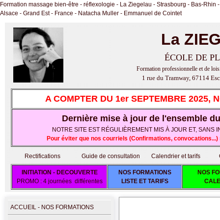
Formation massage bien-être - réflexologie - La Ziegelau - Strasbourg - Bas-Rhin -
Alsace - Grand Est - France - Natacha Muller - Emmanuel de Cointet
La ZIE
ÉCOLE DE PL
Formation professionnelle et de lois
1 rue du Tramway, 67114 Esc
A COMPTER DU 1er SEPTEMBRE 2025, 
Dernière mise à jour de l'ensemble du 
NOTRE SITE EST RÉGULIÈREMENT MIS À JOUR ET, SANS IND
Pour éviter que nos courriels (Confirmations, convocations..
Rectifications
Guide de consultation
Calendrier et tarifs
INITIATION - DECOUVERTE
NOS FORMATIONS
NOS FO
PROMO : 4 journées différentes
LISTE ET TARIFS
CALE
ACCUEIL - NOS FORMATIONS