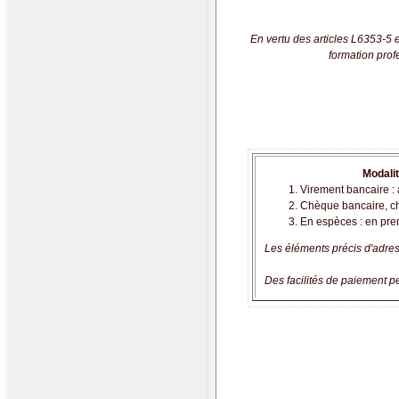
En vertu des articles
L6353-5
e
formation prof
Modalit
Virement bancaire : 
Chèque bancaire, chè
En espèces : en pre
Les éléments précis d'adress
Des facilités de paiement p