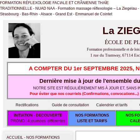
FORMATION RÉFLEXOLOGIE FACIALE ET CRÂNIENNE THAÏE
TRADITIONNELLE - NUAD NAA - Formation massage réflexologie – La Ziegelau -
Strasbourg - Bas-Rhin - Alsace - Grand Est - Emmanuel de Cointet
La ZIE
ÉCOLE DE PL
Formation professionnelle et de lois
1 rue du Tramway, 67114 Esc
A COMPTER DU 1er SEPTEMBRE 2025, 
Dernière mise à jour de l'ensemble du 
NOTRE SITE EST RÉGULIÈREMENT MIS À JOUR ET, SANS IND
Pour éviter que nos courriels (Confirmations, convocations..
Rectifications
Guide de consultation
Calendrier et tarifs
INITIATION - DECOUVERTE
NOS FORMATIONS
NOS FO
PROMO : 4 journées différentes
LISTE ET TARIFS
CALE
ACCUEIL - NOS FORMATIONS