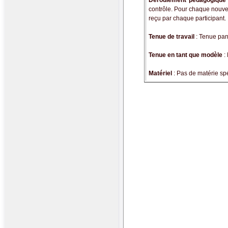
Déroulement pédagogique
contrôle. Pour chaque nouvel
reçu par chaque participant.
Tenue de travail
: Tenue pant
Tenue en tant que modèle
:
Matériel
: Pas de matérie sp