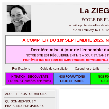
La ZIE
ÉCOLE DE PL
Formation professionnelle et de lois
1 rue du Tramway, 67114 Esc
A COMPTER DU 1er SEPTEMBRE 2025, 
Dernière mise à jour de l'ensemble du 
NOTRE SITE EST RÉGULIÈREMENT MIS À JOUR ET, SANS IND
Pour éviter que nos courriels (Confirmations, convocations..
Rectifications
Guide de consultation
Calendrier et tarifs
INITIATION - DECOUVERTE
NOS FORMATIONS
NOS FO
PROMO : 4 journées différentes
LISTE ET TARIFS
CALE
ACCUEIL - NOS FORMATIONS
QUI SOMMES-NOUS ?
PRATICIENS-FORMATEURS