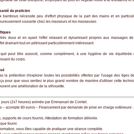
originalité de cette discipline, employant de plus un végétal noble à la résistance 
 santé du praticien
bambous nécessite peu d'effort physique de la part des mains et en particul
eureusement courante chez les masseurs et les masseuses.
ifiques
 très doux et en ayant l'effet relaxant et dynamisant propres aux massages de
ffet drainant tout en pétrissant particulièrement intéressant.
 quil peut être associé, comme complément, à une hygiène de vie équilibrée (
ssant du corps.
osé
s la prétention d'explorer toutes les possibilités offertes par l'usage des tig
u pour que vous sentiez le plus grand nombre de manière d'utiliser cette techniqu
ouvent une amélioration de la silhouette.
 jours (2x7 heures) animée par Emmanuel de Cointet.
ros – acompte 80 euros – Financement par demande de prise en charge extérieure 
supports de cours fournis. Attestation de formation délivrée.
ique fourni.
a formation, vous êtes capable de pratiquer une séance complète.