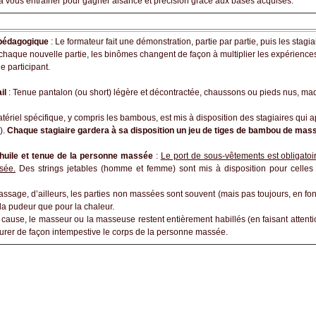
a à vous entraîner pour gagner aisance et précision grâce aux bases acquises.
pédagogique
: Le formateur fait une démonstration, partie par partie, puis les sta
 chaque nouvelle partie, les binômes changent de façon à multiplier les expérience
e participant.
ail
: Tenue pantalon (ou short) légère et décontractée, chaussons ou pieds nus, maqu
atériel spécifique, y compris les bambous, est mis à disposition des stagiaires qui 
).
Chaque stagiaire gardera à sa disposition un jeu de tiges de bambou de mas
huile et tenue de la personne massée
:
Le port de sous-vêtements est obligatoir
sée.
Des strings jetables (homme et femme) sont mis à disposition pour celles e
ssage, d’ailleurs, les parties non massées sont souvent (mais pas toujours, en fon
 la pudeur que pour la chaleur.
 cause, le masseur ou la masseuse restent entièrement habillés (en faisant attention
leurer de façon intempestive le corps de la personne massée.