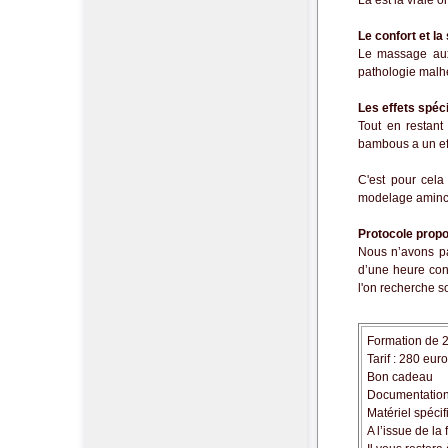
Là est la vraie 
Le confort et la
Le massage aux 
pathologie malh
Les effets spéc
Tout en restant
bambous
a un e
C'est pour cela
modelage aminci
Protocole prop
Nous n’avons pa
d’une heure conç
l'on recherche s
Formation de 2
Tarif : 280 eu
Bon cadeau
Documentation, 
Matériel spécif
A l’issue de l