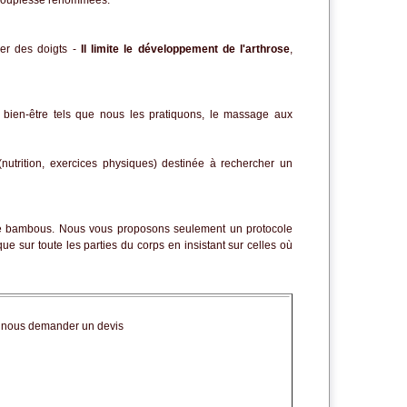
et souplesse renommées.
ier des doigts -
Il limite le développement de l'arthrose
,
 bien-être tels que nous les pratiquons,
le massage aux
nutrition, exercices physiques) destinée à rechercher un
es de bambous. Nous vous proposons seulement un protocole
e sur toute les parties du corps en insistant sur celles où
: nous demander un devis