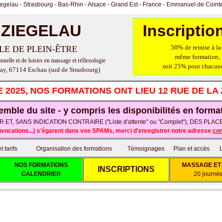
u - Strasbourg - Bas-Rhin - Alsace - Grand Est - France - Emmanuel de Coint
 ZIEGELAU
Inscripti
50% de remise à la 
LE DE PLEIN-ÊTRE
même formation,
nelle et de loisirs en massage et réflexologie
soit 25% pour chacune
ay, 67114 Eschau (sud de Strasbourg)
 2025, NOS FORMATIONS ONT LIEU 12 RUE DE LA
emble du site - y compris les disponibilités en forma
T, SANS INDICATION CONTRAIRE ("Liste d'attente" ou "Complet"), DES P
onvocations...) s'égarent dans vos SPAMs,
merci d'enregistrer notre adresse
co
 tarifs
Organisation des formations
Témoignages
Plan et accès
NOS FORMATIONS
MASSAGE ET 
INSCRIPTIONS
CALENDRIER
20 journé