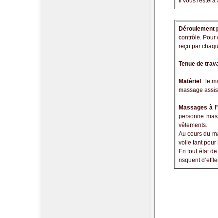
Il vous rester
Déroulement 
contrôle. Pour
reçu par chaqu
Tenue de trav
Matériel
: le m
massage assis
Massages à l’
personne mas
vêtements.
Au cours du ma
voile tant pour
En tout état de
risquent d’eff