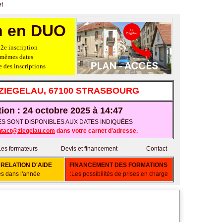
et
on en DUO
2e inscription
 mêmes dates
 des inscriptions
 ZIEGELAU, 67100 STRASBOURG
tion : 24 octobre 2025 à 14:47
LACES SONT DISPONIBLES AUX DATES INDIQUÉES
ntact@ziegelau.com
dans votre carnet d'adresse.
Les formateurs
Devis et financement
Contact
RELATION D'AIDE
FINANCEMENT DES FORMATIONS
es dans l'année
:Les possibilités de prises en charge