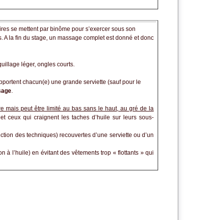
giaires se mettent par binôme pour s’exercer sous son
s. A la fin du stage, un massage complet est donné et donc
illage léger, ongles courts.
apportent chacun(e) une grande serviette (sauf pour le
sage
.
e mais peut être limité au bas sans le haut, au gré de la
t ceux qui craignent les taches d’huile sur leurs sous-
ction des techniques) recouvertes d’une serviette ou d’un
 à l’huile) en évitant des vêtements trop « flottants » qui