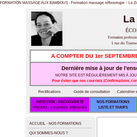
FORMATION MASSAGE AUX BAMBOUS - Formation massage réflexologie – La Ziegela
La
ÉCO
Formation profession
1 rue du Tramw
A COMPTER DU 1er SEPTEMBRE
Dernière mise à jour de l'ens
NOTRE SITE EST RÉGULIÈREMENT MIS À JOUR E
Pour éviter que nos courriels (Confirmations, c
Rectifications
Guide de consultation
Calendrier et
INITIATION - DECOUVERTE
NOS FORMATIONS
PROMO : 4 journées différentes
LISTE ET TARIFS
ACCUEIL - NOS FORMATIONS
QUI SOMMES-NOUS ?