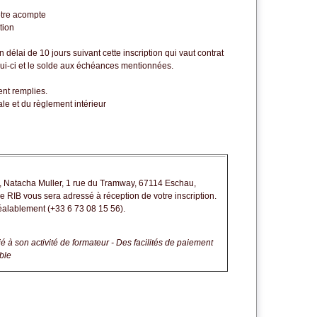
otre acompte
tion
 délai de 10 jours suivant cette inscription qui vaut contrat
elui-ci et le solde aux échéances mentionnées.
ent remplies.
ale et du règlement intérieur
e, Natacha Muller, 1 rue du Tramway, 67114 Eschau,
 le RIB vous sera adressé à réception de votre inscription
.
éalablement (+33 6 73 08 15 56).
à son activité de formateur - Des facilités de paiement
ble