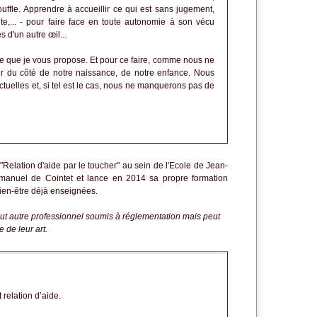
ouffle. Apprendre à accueillir ce qui est sans jugement,
te,... - pour faire face en toute autonomie à son vécu
 d'un autre œil...
que je vous propose. Et pour ce faire, comme nous ne
r du côté de notre naissance, de notre enfance. Nous
tuelles et, si tel est le cas, nous ne manquerons pas de
"Relation d'aide par le toucher" au sein de l'Ecole de Jean-
manuel de Cointet et lance en 2014 sa propre formation
ien-être déjà enseignées.
out autre professionnel soumis à réglementation mais peut
 de leur art.
relation d’aide.