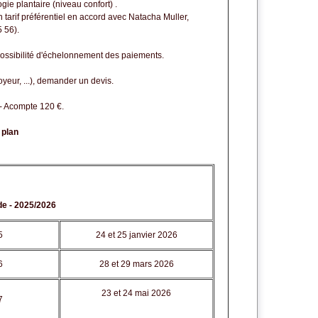
ogie plantaire
(niveau confort)
.
tarif préférentiel en accord avec Natacha Muller,
 56).
Possibilité d'échelonnement des paiements.
eur, ...),
demander un devis
.
 - Acompte 120 €.
 plan
de - 2025/2026
5
24 et 25 janvier 2026
6
28 et 29 mars 2026
23 et 24 mai 2026
7