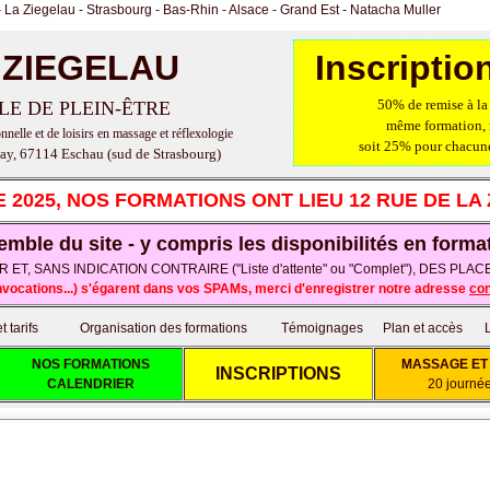
iegelau - Strasbourg - Bas-Rhin - Alsace - Grand Est - Natacha Muller
 ZIEGELAU
Inscripti
50% de remise à la 
LE DE PLEIN-ÊTRE
même formation,
nelle et de loisirs en massage et réflexologie
soit 25% pour chacune
ay, 67114 Eschau (sud de Strasbourg)
 2025, NOS FORMATIONS ONT LIEU 12 RUE DE LA
emble du site - y compris les disponibilités en forma
T, SANS INDICATION CONTRAIRE ("Liste d'attente" ou "Complet"), DES P
onvocations...) s'égarent dans vos SPAMs,
merci d'enregistrer notre adresse
co
 tarifs
Organisation des formations
Témoignages
Plan et accès
NOS FORMATIONS
MASSAGE ET 
INSCRIPTIONS
CALENDRIER
20 journé