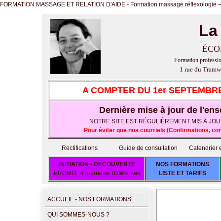
FORMATION MASSAGE ET RELATION D'AIDE - Formation massage réflexologie – La Z
La
ÉCO
Formation profession
1 rue du Tramw
A COMPTER DU 1er SEPTEMBRE
Dernière mise à jour de l'ens
NOTRE SITE EST RÉGULIÈREMENT MIS À JOUR E
Pour éviter que nos courriels (Confirmations, c
Rectifications
Guide de consultation
Calendrier et
INITIATION - DECOUVERTE
NOS FORMATIONS
PROMO : 4 journées différentes
LISTE ET TARIFS
ACCUEIL - NOS FORMATIONS
QUI SOMMES-NOUS ?