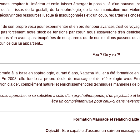
nes, respirer à l'intérieur et enfin laisser émerger la possibilité d'un nouveau s
 outils - issus de la gestalt, de la sophrologie, de la communication non violen
découvrir des ressources jusque là insoupçonnées et d'un coup, regarder les choses
n propre vécu pour expérimenter et en profiter pour avancer, c'est ce voyage 
pas forcément notre stock de tensions par cœur, nous essayerons d'en déniche
si nous n'en avons pas récupérées de nos parents ou de nos relations passées ou ac
un ce qui lui appartient...
Feu ? On y va ?!
Formée à la base en sophrologie, durant 6 ans, Natacha Muller a été formatrice en 
. En 2008, elle fonde sa propre école de massage et de réflexologie avec Em
tion d'aide", complément naturel et enrichissement des techniques manuelles de b
cette approche ne se substitue à celle d’un psychothérapeute, d'un psychiatre et t
être un complément utile pour ceux-ci dans l’exercice
Formation Massage et relation d'aide
Objectif
: Etre capable d’assurer un suivi en massage et 