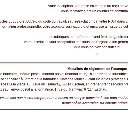
Votre inscription sera prise en compte au reçu de v
Vous recevrez alors un courriel de confirma
ticles L6353-5 et L653-6 du code du travail, sauf rétractation par lettre R/AR dans un
 formation professionnelle, votre acompte sera exigible et encaissé à l’issue de c
Les rubriques marquées * doivent être obligatoirem
Votre inscription vaut acceptation des tarifs, de l'organisation génér
que vous pouvez
consulter ici
Modalités de règlement de l'acompte
 bancaire, chèque postal, mandat postal (mandat cash) : à l’ordre de la formatric
nt bancaire : à l’ordre de la formatrice, Natacha Muller
– Pour éviter les piratages,
èces : A la Ziegelau, 1 rue du Tramway, 67114 Eschau, en prenant rendez-vous pr
deau : envoi postal à la formatrice, 1 rue du Tramway, 67114 Eschau.
er, en tant que microentrepreneure a ouvert un compte bancaire à son nom et dédié 
peuvent être accordées sur entente préala