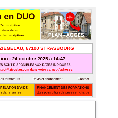
on en DUO
2e inscription
 mêmes dates
 des inscriptions
 ZIEGELAU, 67100 STRASBOURG
tion : 24 octobre 2025 à 14:47
LACES SONT DISPONIBLES AUX DATES INDIQUÉES
ntact@ziegelau.com
dans votre carnet d'adresse.
Les formateurs
Devis et financement
Contact
RELATION D'AIDE
FINANCEMENT DES FORMATIONS
es dans l'année
:Les possibilités de prises en charge