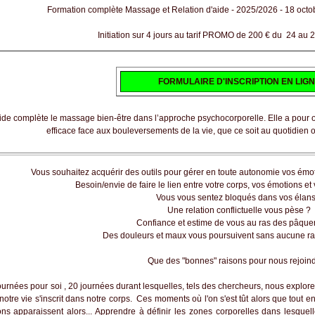
Formation complète Massage et Relation d'aide - 2025/2026 - 18 octob
Initiation sur 4 jours au tarif PROMO de 200 € du
24 au 27
FORMULAIRE D'INSCRIPTION EN LIG
ide complète le massage bien-être dans l’approche psychocorporelle. Elle a pour ob
efficace face aux bouleversements de la vie, que ce soit au quotidien 
Vous souhaitez acquérir des outils pour gérer en toute autonomie vos émot
Besoin/envie de faire le lien entre votre corps, vos émotions et 
Vous vous sentez bloqués dans vos élans
Une relation conflictuelle vous pèse ?
Confiance et estime de vous au ras des pâquer
Des douleurs et maux vous poursuivent sans aucune ra
Que des "bonnes" raisons pour nous rejoindr
pour soi , 20 journées durant lesquelles, tels des chercheurs, nous explorer
notre vie s'inscrit dans notre corps. Ces moments où l'on s'est tût alors que tout e
ons apparaissent alors... Apprendre à définir les zones corporelles dans lesquell