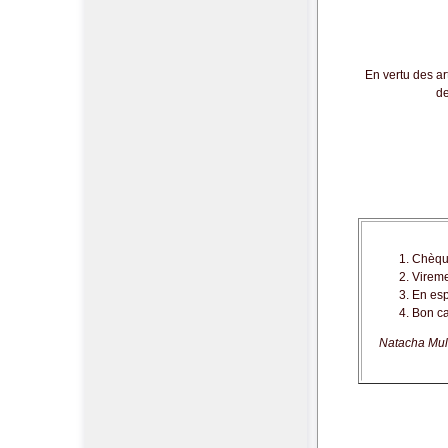
En vertu des ar
de
Chèque
Vireme
En esp
Bon ca
Natacha Mull