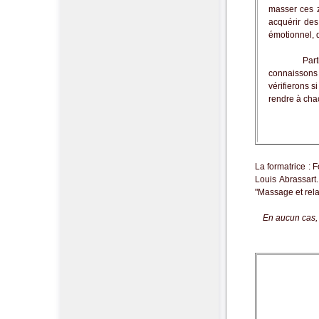
masser ces zo
acquérir des
émotionnel, 
Partir de so
connaissons 
vérifierons 
rendre à chac
La formatrice : 
Louis Abrassart
"Massage et rela
En aucun cas, 