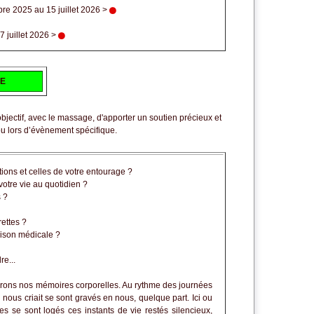
re 2025 au 15 juillet 2026 >
 juillet 2026
>
NE
jectif, avec le massage, d'apporter un soutien précieux et
ou lors d’évènement spécifique.
ions et celles de votre entourage ?
votre vie au quotidien ?
 ?
ettes ?
ison médicale ?
e...
ons nos mémoires corporelles. Au rythme des journées
n nous criait se sont gravés en nous, quelque part. Ici ou
es se sont logés ces instants de vie restés silencieux,