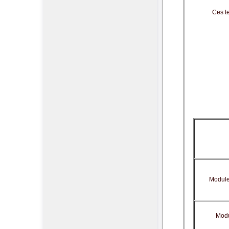
Ces te
Module
Modu