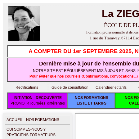
La ZIE
ÉCOLE DE PL
Formation professionnelle et de lois
1 rue du Tramway, 67114 Esc
A COMPTER DU 1er SEPTEMBRE 2025, 
Dernière mise à jour de l'ensemble du 
NOTRE SITE EST RÉGULIÈREMENT MIS À JOUR ET, SANS IND
Pour éviter que nos courriels (Confirmations, convocations..
Rectifications
Guide de consultation
Calendrier et tarifs
INITIATION - DECOUVERTE
NOS FORMATIONS
NOS FO
PROMO : 4 journées différentes
LISTE ET TARIFS
CALE
ACCUEIL - NOS FORMATIONS
QUI SOMMES-NOUS ?
PRATICIENS-FORMATEURS